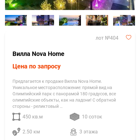
лот №404
Вилла Nova Home
Цена по запросу
Предлагается к продаже Вилла Nova Home.
Уникальное месторасположение: прямой вид на
Олимпийский парк с панорамой 180 градусов, все
олимпийские объекты, как на ладони! С обратной
стороны - реликтовый …
450 кв.м
10 соток
2.50 км
3 этажа