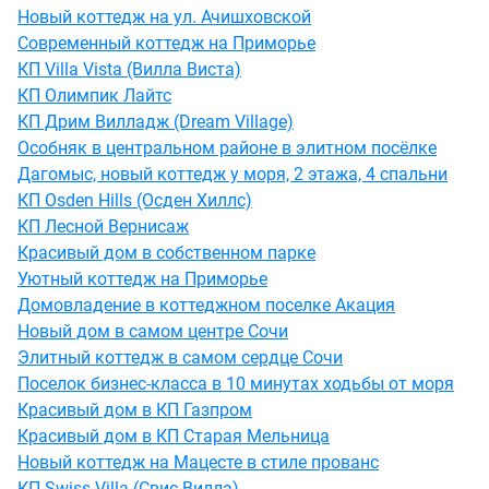
Новый коттедж на ул. Ачишховской
Современный коттедж на Приморье
КП Villa Vista (Вилла Виста)
КП Олимпик Лайтс
КП Дрим Вилладж (Dream Village)
Особняк в центральном районе в элитном посёлке
Дагомыс, новый коттедж у моря, 2 этажа, 4 спальни
КП Osden Hills (Осден Хиллс)
КП Лесной Вернисаж
Красивый дом в собственном парке
Уютный коттедж на Приморье
Домовладение в коттеджном поселке Акация
Новый дом в самом центре Сочи
Элитный коттедж в самом сердце Сочи
Поселок бизнес-класса в 10 минутах ходьбы от моря
Красивый дом в КП Газпром
Красивый дом в КП Старая Мельница
Новый коттедж на Мацесте в стиле прованс
КП Swiss Villa (Свис Вилла)