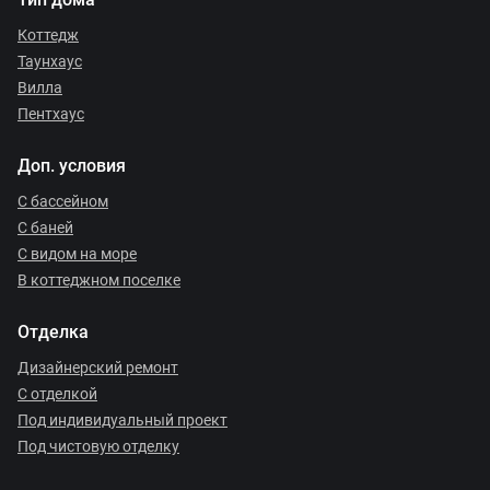
Коттедж
Таунхаус
Вилла
Пентхаус
Доп. условия
С бассейном
С баней
С видом на море
В коттеджном поселке
Отделка
Дизайнерский ремонт
С отделкой
Под индивидуальный проект
Под чистовую отделку