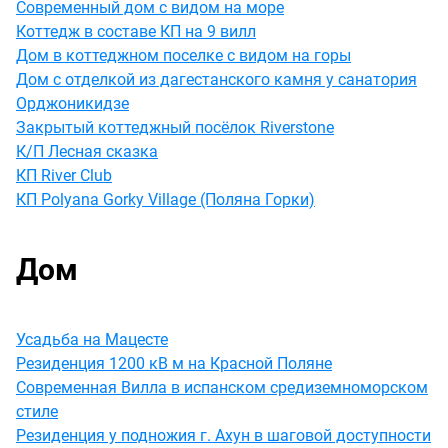
Современный дом с видом на море
Коттедж в составе КП на 9 вилл
Дом в коттеджном поселке с видом на горы
Дом с отделкой из дагестанского камня у санатория
Орджоникидзе
Закрытый коттеджный посёлок Riverstone
К/П Лесная сказка
КП River Club
КП Polyana Gorky Village (Поляна Горки)
Дом
Усадьба на Мацесте
Резиденция 1200 кВ м на Красной Поляне
Современная Вилла в испанском средиземноморском
стиле
Резиденция у подножия г. Ахун в шаговой доступности