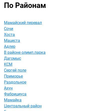
По Районам
Мамайский перевал
Сочи
Хоста
Мацеста
Адлер
В районе олимп.парка
Дагомыс
КСМ
Сергей поле
Приморье
Раздольное
Ахун
Фабрициуса
Мамайка
Центральный район