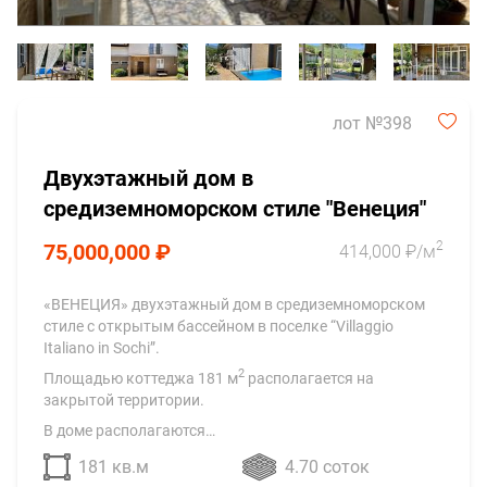
лот №398
Двухэтажный дом в
средиземноморском стиле "Венеция"
2
75,000,000 ₽
414,000 ₽/м
«ВЕНЕЦИЯ» двухэтажный дом в средиземноморском
стиле с открытым бассейном в поселке “Villaggio
Italiano in Sochi”.
2
Площадью коттеджа 181 м
располагается на
закрытой территории.
В доме располагаются…
181 кв.м
4.70 соток