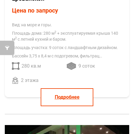
Умный дом с бассейном на
Ереванской
Цена по запросу
Вид: на море и горы.
2
Площадь дома: 280 м
+ эксплуатируемая крыша 140
2
м
с летней кухней и баром.
Площадь участка: 9 соток с ландшафтным дизайном.
Бассейн 3,75 х 8,4 м с подогревом, фильтрац…
280 кв.м
9 соток
2 этажа
Подробнее