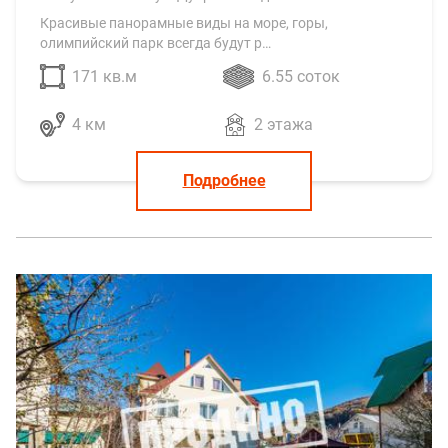
Цена по запросу
Предлагаем Вашему вниманию новый коттедж в
средиземноморском стиле расположен в центре с.
Бестужевское на ул. Дубравская д. 4.
Красивые панорамные виды на море, горы,
олимпийский парк всегда будут р…
171 кв.м
6.55 соток
4 км
2 этажа
Подробнее