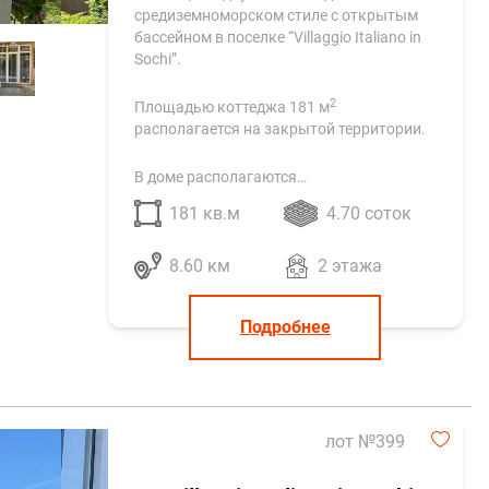
средиземноморском стиле с открытым
бассейном в поселке “Villaggio Italiano in
Sochi”.
2
Площадью коттеджа 181 м
располагается на закрытой территории.
В доме располагаются…
181 кв.м
4.70 соток
8.60 км
2 этажа
Подробнее
лот №399