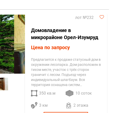
лот №232
Домовладение в
микрорайоне Орел-Изумруд
Цена по запросу
Предлагается к продаже статусный дом в
окружении лесопарка. Дом расположен в
тихом месте, участок с трёх сторон
граничит с лесом. Подъезд через
индивидуальный шлагбаум. Вся
территория оснащена систем…
350 кв.м
10 соток
3 км
2 этажа