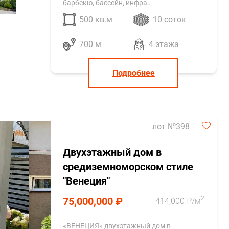
барбекю, бассейн, инфра…
500 кв.м
10 соток
700 м
4 этажа
Подробнее
лот №398
Двухэтажный дом в
средиземноморском стиле
"Венеция"
2
75,000,000 ₽
414,000 ₽/м
«ВЕНЕЦИЯ» двухэтажный дом в