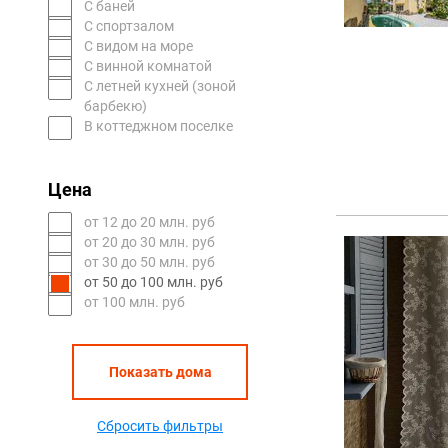
С баней
С спортзалом
С видом на море
С винной комнатой
С летней кухней (зоной
барбекю)
В коттеджном поселке
Цена
oт 12 до 20 млн. руб
oт 20 до 30 млн. руб
oт 30 до 50 млн. руб
oт 50 до 100 млн. руб
от 100 млн. руб
Показать дома
Сбросить фильтры