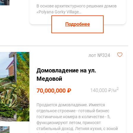
В основе архитектурного решения домов
«Polyana Gorky Village…
Подробнее
лот №324
Домовладение на ул.
Медовой
2
70,000,000 ₽
140,000 ₽/м
Продается домовладение. Имеется
отдельное строение - готовый бизнес
гостиничные номера в количестве - 5,
функционируют летом, приносят
стабильный доход. Летняя кухня, с зоной