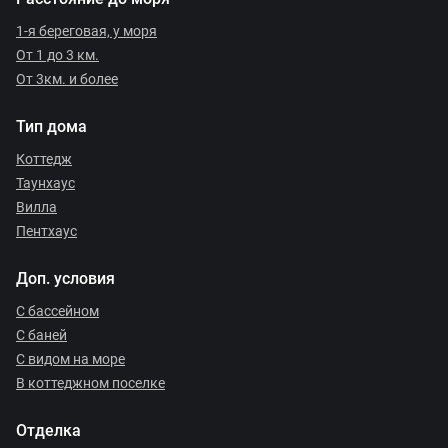
1-я береговая, у моря
От 1 до 3 км.
От 3км. и более
Тип дома
Коттедж
Таунхаус
Вилла
Пентхаус
Доп. условия
С бассейном
С баней
С видом на море
В коттеджном поселке
Отделка