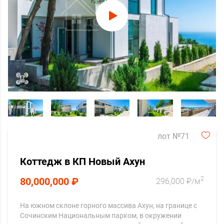
лот №71
Коттедж в КП Новый Ахун
2
80,000,000 ₽
296,000 ₽/м
На южном склоне горного массива Ахун, на границе с
Сочинским Национальным парком, в окружении