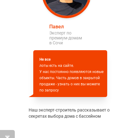
Павел
Эксперт по
премиум-домам
в Сочи
Не все
лоты есть на сайте.
У нас постоянно появляются новые
объекты. Часть домов в закрытой
продаже - узнать о них вы можете
по запросу
Наш эксперт-строитель рассказывает о
секретах выбора дома с бассейном