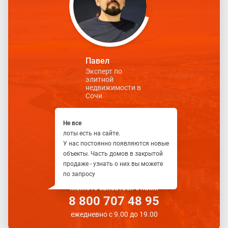
Павел
Эксперт по
элитной
недвижимости в
Сочи
Не все
лоты есть на сайте.
У нас постоянно появляются новые
объекты. Часть домов в закрытой
продаже - узнать о них вы можете
по запросу
Можете связаться с нами
8 800 707 48 95
ежедневно с 9.00 до 19.00