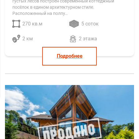
густых лесов построен современный коттеджный
посёлок в едином архитектурном стиле.
Расположенный на полпу…
270 кв.м
5 соток
2 км
2 этажа
Подробнее