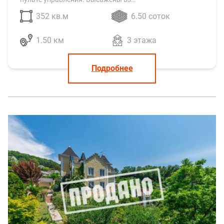
352 кв.м
6.50 соток
1.50 км
3 этажа
Подробнее