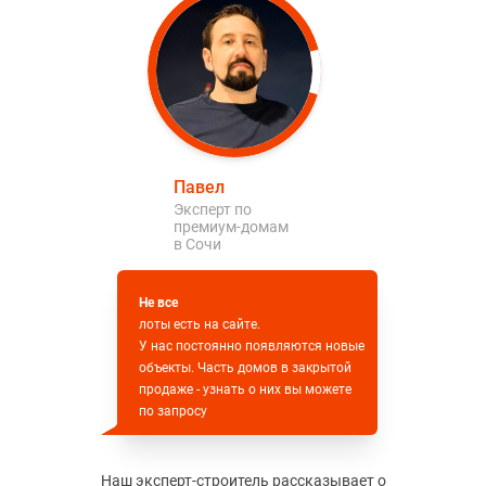
Павел
Эксперт по
премиум-домам
в Сочи
Не все
лоты есть на сайте.
У нас постоянно появляются новые
объекты. Часть домов в закрытой
продаже - узнать о них вы можете
по запросу
Наш эксперт-строитель рассказывает о