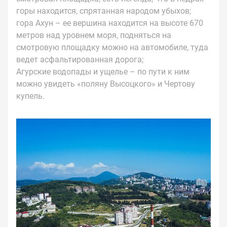
горы находится, спрятанная народом убыхов;
гора Ахун – ее вершина находится на высоте 670
метров над уровнем моря, подняться на
смотровую площадку можно на автомобиле, туда
ведет асфальтированная дорога;
Агурские водопады и ущелье – по пути к ним
можно увидеть «поляну Высоцкого» и Чертову
купель.