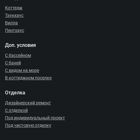
Коттедж
Таунхаус
Вилла
Пентхаус
Доп. условия
С бассейном
С баней
С видом на море
В коттеджном поселке
Отделка
Дизайнерский ремонт
С отделкой
Под индивидуальный проект
Под чистовую отделку