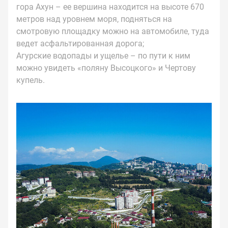
гора Ахун – ее вершина находится на высоте 670
метров над уровнем моря, подняться на
смотровую площадку можно на автомобиле, туда
ведет асфальтированная дорога;
Агурские водопады и ущелье – по пути к ним
можно увидеть «поляну Высоцкого» и Чертову
купель.