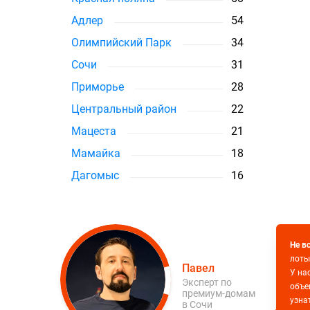
Адлер
54
Олимпийский Парк
34
Сочи
31
Приморье
28
Центральный район
22
Мацеста
21
Мамайка
18
Дагомыс
16
Не в
лоты
Павел
У на
Эксперт по
объе
премиум-домам
узна
в Сочи