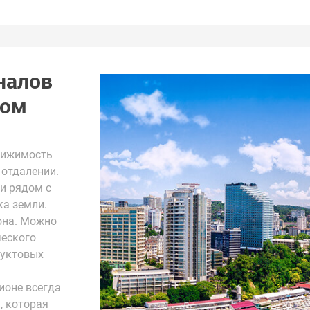
налов
том
вижимость
 отдалении.
и рядом с
ка земли.
она. Можно
ческого
дуктовых
ионе всегда
, которая