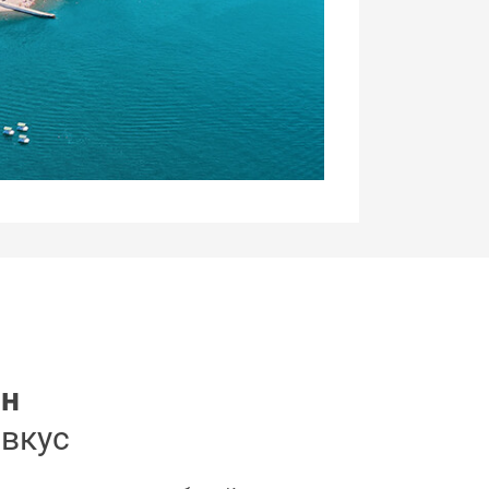
он
 вкус