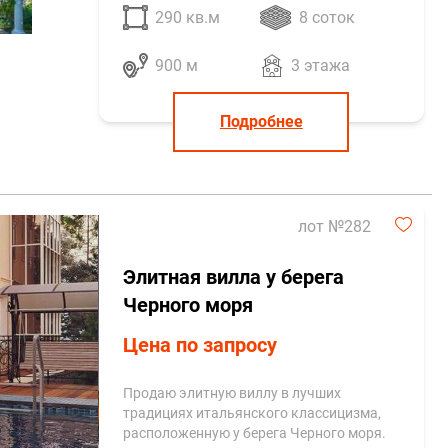
290 кв.м
8 соток
900 м
3 этажа
Подробнее
лот №282
Элитная вилла у берега
Черного моря
Цена по запросу
Продаю элитную виллу в лучших
традициях итальянского классицизма,
расположенную у берега Черного моря.