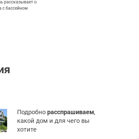
ль рассказывает о
а с бассейном
ия
Подробно
расспрашиваем
,
какой дом и для чего вы
хотите