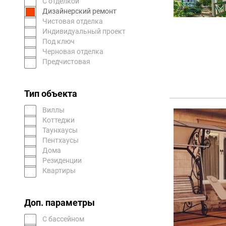
С отделкой
Дизайнерский ремонт
Чистовая отделка
Индивидуальный проект
Под ключ
Черновая отделка
Предчистовая
Тип объекта
Виллы
Коттеджи
Таунхаусы
Пентхаусы
Дома
Резиденции
Квартиры
Доп. параметры
С бассейном