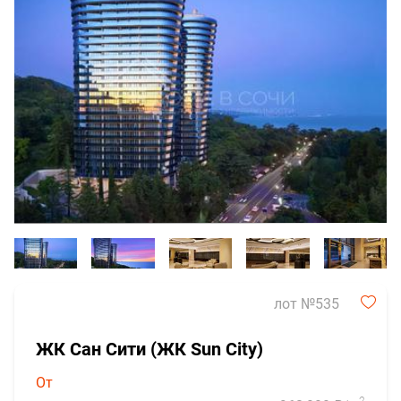
лот №535
ЖК Сан Сити (ЖК Sun City)
От
2