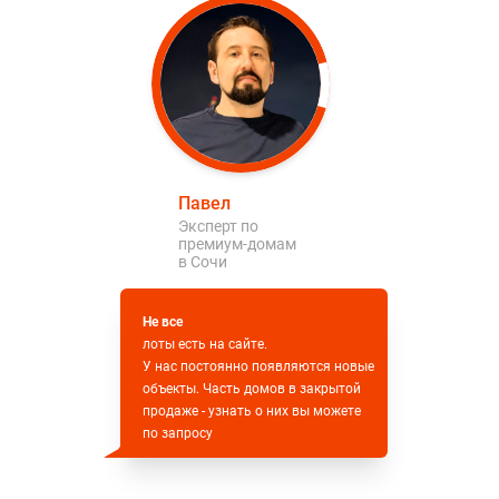
Павел
Эксперт по
премиум-домам
в Сочи
Не все
лоты есть на сайте.
У нас постоянно появляются новые
объекты. Часть домов в закрытой
продаже - узнать о них вы можете
по запросу