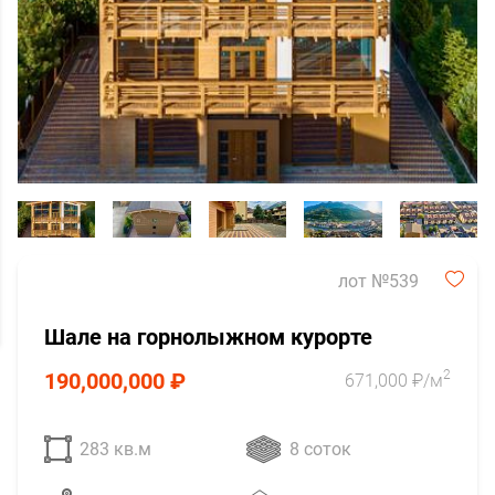
лот №539
Шале на горнолыжном курорте
2
190,000,000 ₽
671,000 ₽/м
283 кв.м
8 соток