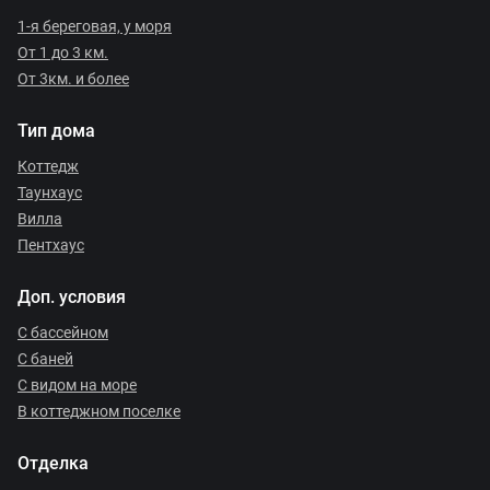
1-я береговая, у моря
От 1 до 3 км.
От 3км. и более
Тип дома
Коттедж
Таунхаус
Вилла
Пентхаус
Доп. условия
С бассейном
С баней
С видом на море
В коттеджном поселке
Отделка