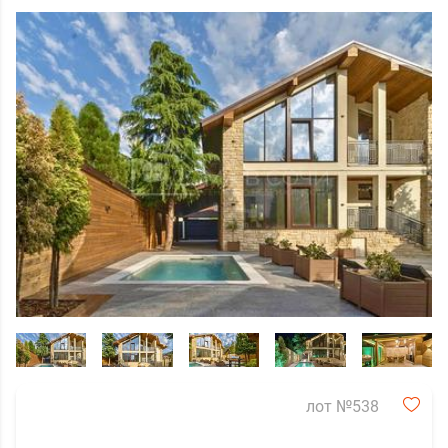
лот №538