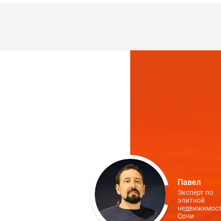
Павел
Эксперт по
элитной
недвижимост
Сочи