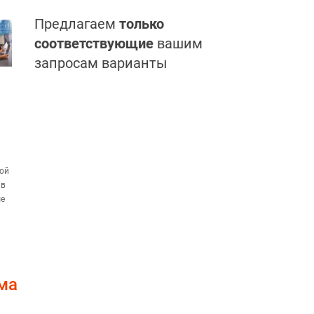
Предлагаем
только
соответствующие
вашим
запросам варианты
бой
 в
ые
ма