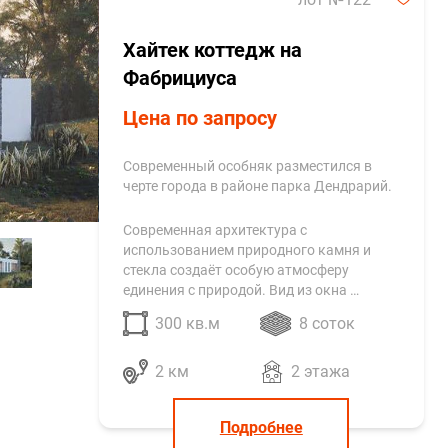
Хайтек коттедж на
Фабрициуса
Цена по запросу
Современный особняк разместился в
черте города в районе парка Дендрарий.
Современная архитектура с
использованием природного камня и
стекла создаёт особую атмосферу
единения с природой. Вид из окна …
300 кв.м
8 соток
2 км
2 этажа
Подробнее