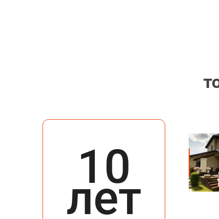
т
10
лет