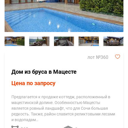
лот №360
Дом из бруса в Мацесте
Цена по запросу
Предлагается к продаже коттедж, расположенный в
мацестинской долине. Особенностью Мацесты
является ровный ландшафт, что для Сочи большая
редкость. Также, район славится реликтовыми лесами
и водопадам…