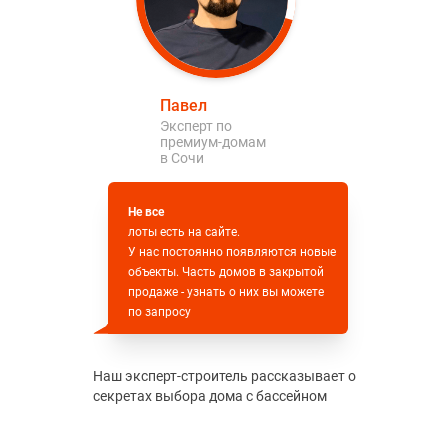
Павел
Эксперт по
премиум-домам
в Сочи
Не все
лоты есть на сайте.
У нас постоянно появляются новые
объекты. Часть домов в закрытой
продаже - узнать о них вы можете
по запросу
Наш эксперт-строитель рассказывает о
секретах выбора дома с бассейном