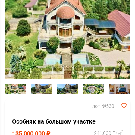
лот №530
Особняк на большом участке
2
135,000,000 ₽
241,000 ₽/м