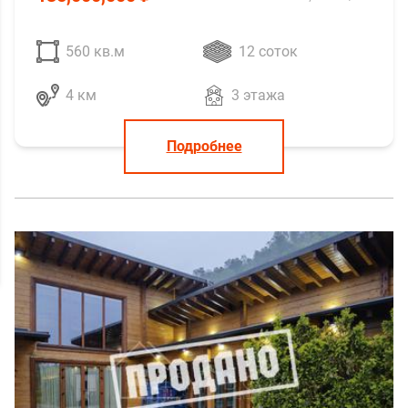
560 кв.м
12 соток
4 км
3 этажа
Подробнее