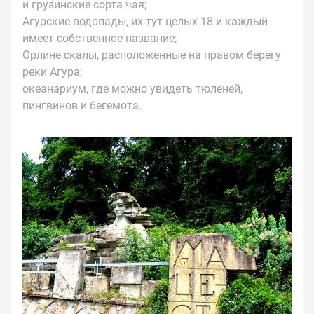
и грузинские сорта чая;
Агурские водопады, их тут целых 18 и каждый
имеет собственное название;
Орлине скалы, расположенные на правом берегу
реки Агура;
океанариум, где можно увидеть тюленей,
пингвинов и бегемота.