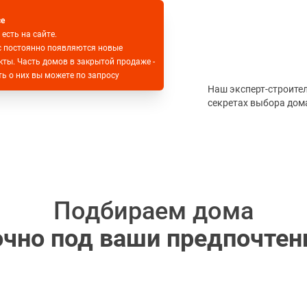
се
 есть на сайте.
с постоянно появляются новые
кты. Часть домов в закрытой продаже -
ть о них вы можете по запросу
Наш эксперт-строите
секретах выбора дом
Подбираем дома
очно под ваши предпочтен