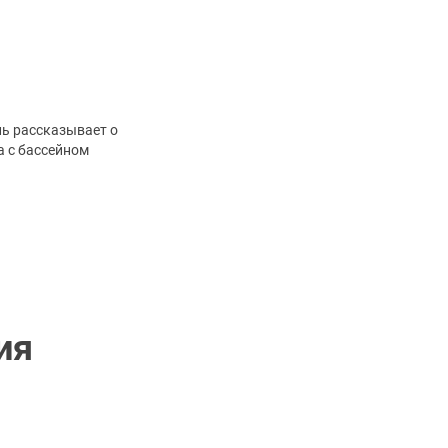
ль рассказывает о
а с бассейном
ия