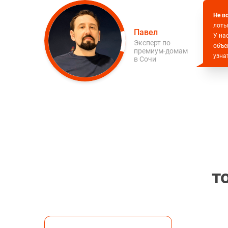
Не в
лоты
Павел
У на
Эксперт по
объе
премиум-домам
узна
в Сочи
т