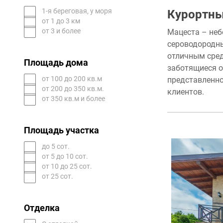
1-я береговая, у моря
Курортны
от 1 до 3 км
от 3 и более
Мацеста – неб
сероводородны
отличным сред
Площадь дома
заботящиеся о
от 100 до 200 кв.м
представленно
от 200 до 350 кв.м.
клиентов.
от 350 кв.м и более
Площадь участка
до 5 сот.
от 5 до 10 сот.
от 10 до 25 сот.
от 25 сот.
Отделка