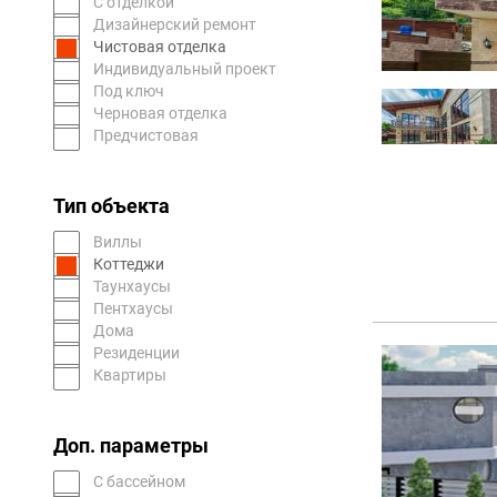
С отделкой
Дизайнерский ремонт
Чистовая отделка
Индивидуальный проект
Под ключ
Черновая отделка
Предчистовая
Тип объекта
Виллы
Коттеджи
Таунхаусы
Пентхаусы
Дома
Резиденции
Квартиры
Доп. параметры
С бассейном