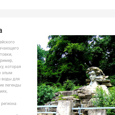
а
ейского
начающего
ктовки,
ример,
у, которая
ю злым
й воды для
ие легенды
иях,
 региона