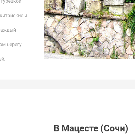
 турецкой
китайские и
 каждый
ом берегу
ей,
В Мацесте (Сочи)