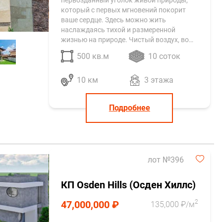
первозданный уголок живой природы,
который с первых мгновений покорит
ваше сердце. Здесь можно жить
наслаждаясь тихой и размеренной
жизнью на природе. Чистый воздух, во…
500 кв.м
10 соток
10 км
3 этажа
Подробнее
лот №396
КП Osden Hills (Осден Хиллс)
2
47,000,000 ₽
135,000 ₽/м