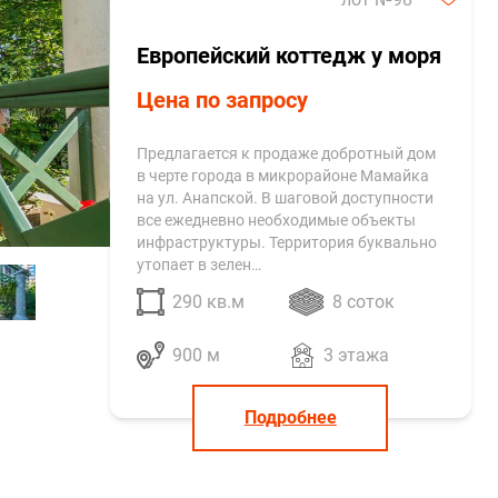
Европейский коттедж у моря
Цена по запросу
Предлагается к продаже добротный дом
в черте города в микрорайоне Мамайка
на ул. Анапской. В шаговой доступности
все ежедневно необходимые объекты
инфраструктуры. Территория буквально
утопает в зелен…
290 кв.м
8 соток
900 м
3 этажа
Подробнее