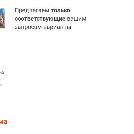
Предлагаем
только
соответствующие
вашим
запросам варианты
бой
 в
ые
ма