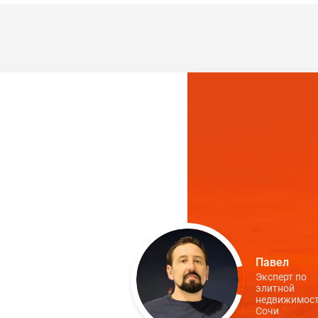
Павел
Эксперт по
элитной
недвижимост
Сочи