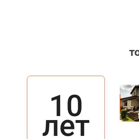
т
10
лет