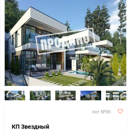
лот №96
КП Звездный