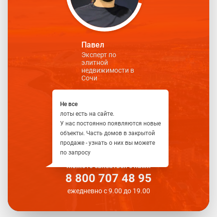
Павел
Эксперт по
элитной
недвижимости в
Сочи
Не все
лоты есть на сайте.
У нас постоянно появляются новые
объекты. Часть домов в закрытой
продаже - узнать о них вы можете
по запросу
Можете связаться с нами
8 800 707 48 95
ежедневно с 9.00 до 19.00