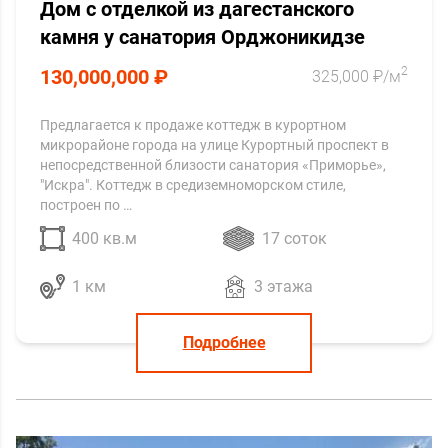
Дом с отделкой из дагестанского
камня у санатория Орджоникидзе
2
130,000,000 ₽
325,000 ₽/м
Предлагается к продаже коттедж в курортном
микрорайоне города на улице Курортный проспект в
непосредственной близости санатория «Приморье»,
"Искра". Коттедж в средиземноморском стиле,
построен по …
400 кв.м
17 соток
1 км
3 этажа
Подробнее