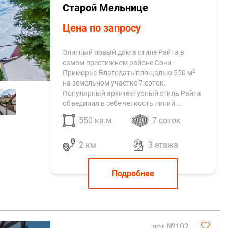
Старой Мельнице
Цена по запросу
Элитный новый дом в стиле Райта в
самом престижном районе Сочи -
2
Приморье-Благодать площадью 550 м
на земельном участке 7 соток.
Популярный архитектурный стиль Райта
объединил в себе четкость линий …
550 кв.м
7 соток
2 км
3 этажа
Подробнее
лот №102