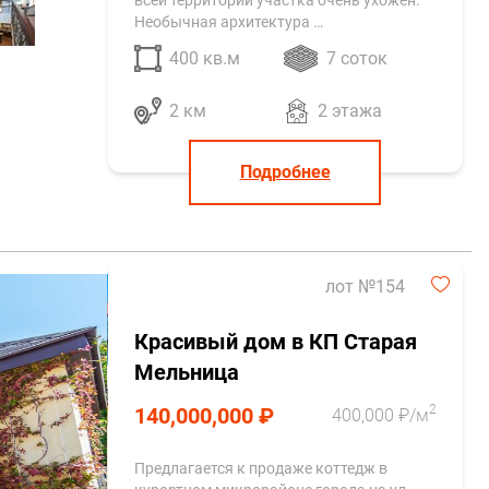
всей территории участка очень ухожен.
Необычная архитектура …
400 кв.м
7 соток
2 км
2 этажа
Подробнее
лот №154
Красивый дом в КП Старая
Мельница
2
140,000,000 ₽
400,000 ₽/м
Предлагается к продаже коттедж в