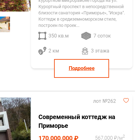
курортном микрорайоне города на ул.
Курортный проспект в непосредственной
близости санатория «Приморье», "Искра".
Коттедж в средиземноморском стиле,
построен по проек…
350 кв.м
7 соток
2 км
3 этажа
Подробнее
лот №262
Современный коттедж на
Приморье
2
170,000,000 ₽
567,000 ₽/м