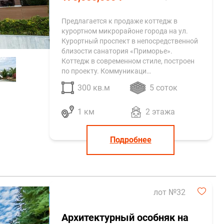
Предлагается к продаже коттедж в
курортном микрорайоне города на ул.
Курортный проспект в непосредственной
близости санатория «Приморье».
Коттедж в современном стиле, построен
по проекту. Коммуникаци…
300 кв.м
5 соток
1 км
2 этажа
Подробнее
лот №32
Архитектурный особняк на