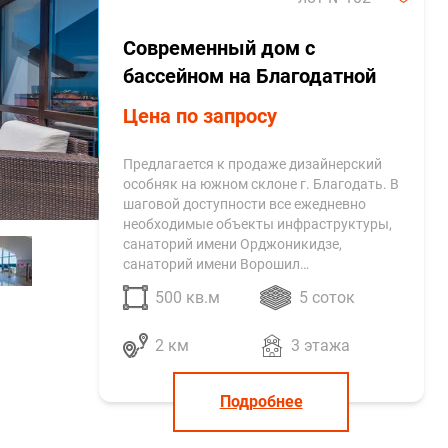
Современный дом с
бассейном на Благодатной
Цена по запросу
Предлагается к продаже дизайнерский
особняк на южном склоне г. Благодать. В
шаговой доступности все ежедневно
необходимые объекты инфраструктуры,
санаторий имени Орджоникидзе,
санаторий имени Ворошил…
500 кв.м
5 соток
2 км
3 этажа
Подробнее