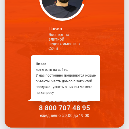
Павел
Эксперт по
элитной
недвижимости в
Сочи
Не все
лоты есть на сайте.
У нас постоянно появляются новые
объекты. Часть домов в закрытой
продаже - узнать о них вы можете
по запросу
Можете связаться с нами
8 800 707 48 95
ежедневно с 9.00 до 19.00