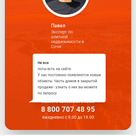
Павел
Эксперт по
элитной
недвижимости в
Сочи
Не все
лоты есть на сайте.
У нас постоянно появляются новые
объекты. Часть домов в закрытой
продаже - узнать о них вы можете
по запросу
Можете связаться с нами
8 800 707 48 95
ежедневно с 9.00 до 19.00