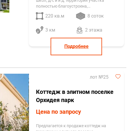
школ, д/с и и д, территория участка
полностью благоустроена,…
220 кв.м
8 соток
3 км
2 этажа
Подробнее
лот №25
Коттедж в элитном поселке
Орхидея парк
Цена по запросу
Предлагается к продаже коттедж на