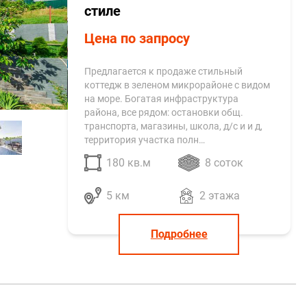
стиле
Цена по запросу
Предлагается к продаже стильный
коттедж в зеленом микрорайоне с видом
на море. Богатая инфраструктура
района, все рядом: остановки общ.
транспорта, магазины, школа, д/с и и д,
территория участка полн…
180 кв.м
8 соток
5 км
2 этажа
Подробнее