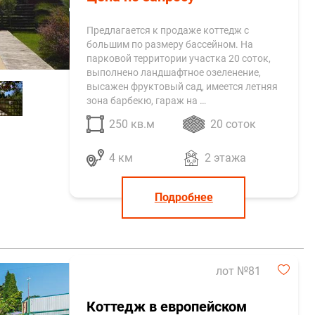
Предлагается к продаже коттедж с
большим по размеру бассейном. На
парковой территории участка 20 соток,
выполнено ландшафтное озеленение,
высажен фруктовый сад, имеется летняя
зона барбекю, гараж на …
250 кв.м
20 соток
4 км
2 этажа
Подробнее
лот №81
Коттедж в европейском