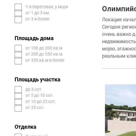
1-я береговая, у моря
Олимпийс
от 1 до 3 км
от 3 и более
Локация начал
Сегодня регио
очень важно д
Площадь дома
недвижимость 
от 100 до 200 кв.м
морю, этажнос
от 200 до 350 кв.м.
реальным кли
от 350 кв.м и более
Площадь участка
до 5 сот.
от 5 до 10 сот.
от 10 до 25 сот.
от 25 сот.
Отделка