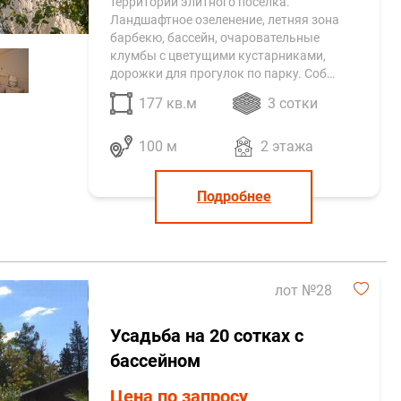
территории элитного поселка.
Ландшафтное озеленение, летняя зона
барбекю, бассейн, очаровательные
клумбы с цветущими кустарниками,
дорожки для прогулок по парку. Соб…
177 кв.м
3 сотки
100 м
2 этажа
Подробнее
лот №28
Усадьба на 20 сотках с
бассейном
Цена по запросу