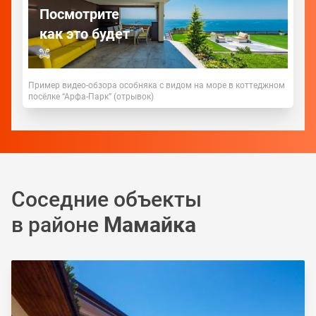
Посмотрите
как это будет
Пример видео-обзора особняка с видом на море в коттеджном
посёлке “Арфа-Парк” (отрывок)
Соседние объекты
в районе
Мамайка