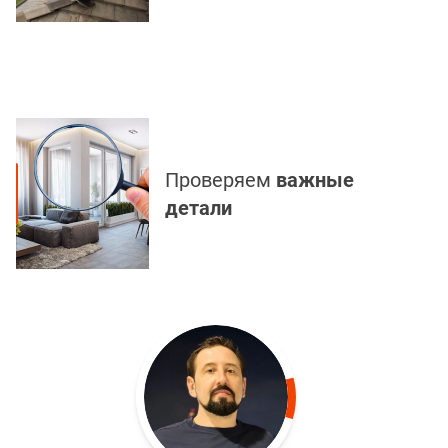
Проверяем
важные
детали