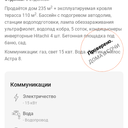
2
Продаётся дом 235 м
+ эксплуатируемая кровля
2
терасса 110 м
. Бассейн с подогревом автодолив,
станции водоподготовки, лампа обеззараживания
ультрафиолет, водопад кобра, 5 соток, кондицыонеры
инверторные Hitachii 4 шт. Бетонная площадка под
Проверено.
баню, сад.
ДОМА В СОЧИ
Коммуникации: газ, свет 15 квт. Вода. Септик юнилос
Астра 8.
Коммуникации
Электричество
- 15 кВт
Вода
- Водопровод