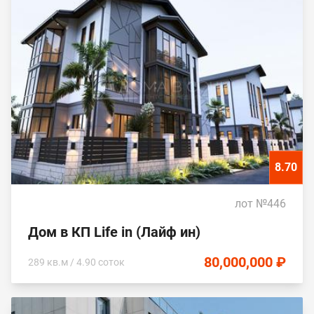
8.70
лот №446
Дом в КП Life in (Лайф ин)
80,000,000 ₽
289 кв.м / 4.90 соток