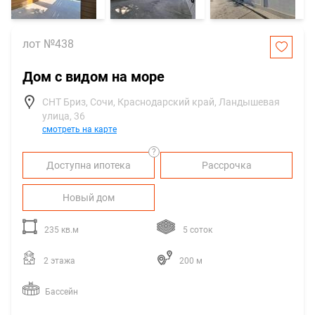
лот №438
Дом с видом на море
СНТ Бриз, Сочи, Краснодарский край, Ландышевая
улица, 36
смотреть на карте
?
Доступна ипотека
Рассрочка
Новый дом
235 кв.м
5 соток
2 этажа
200 м
Бассейн