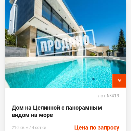
9
лот №419
Дом на Целинной с панорамным
видом на море
Цена по запросу
210 кв.м / 4 сотки