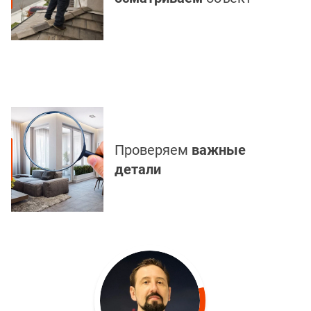
Проверяем
важные
детали