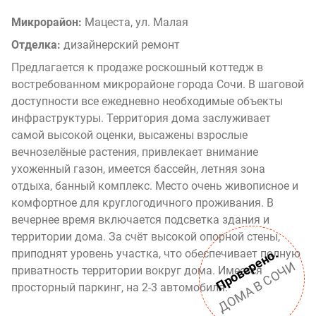
Микрорайон:
Мацеста, ул. Малая
Отделка:
дизайнерский ремонт
Предлагается к продаже роскошный коттедж в
востребованном микрорайоне города Сочи. В шаговой
доступности все ежедневно необходимые объекты
инфраструктуры. Территория дома заслуживает
самой высокой оценки, высажены взрослые
вечнозелёные растения, привлекает внимание
ухоженный газон, имеется бассейн, летняя зона
отдыха, банный комплекс. Место очень живописное и
комфортное для круглогодичного проживания. В
вечернее время включается подсветка здания и
территории дома. За счёт высокой опорной стены,
Проверено.
приподнят уровень участка, что обеспечивает полную
ДОМА В СОЧИ
приватность территории вокруг дома. Имеется
просторный паркинг, на 2-3 автомобиля.