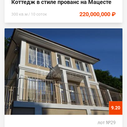
Коттедж в стиле прованс на Мацесте
220,000,000 ₽
300 кв.м / 10 соток
9.20
лот №29