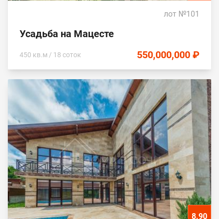
лот №101
Усадьба на Мацесте
550,000,000 ₽
450 кв.м / 18 соток
8.90