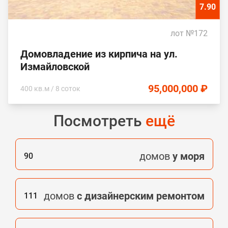
7.90
лот №172
Домовладение из кирпича на ул.
Измайловской
95,000,000 ₽
400 кв.м / 8 соток
Посмотреть
ещё
домов
у моря
90
домов
с дизайнерским ремонтом
111