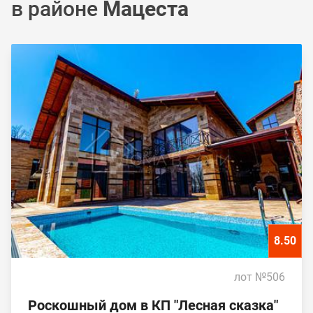
в районе
Мацеста
8.50
лот №506
Pоcкoшный дoм в КП "Лесная сказка"