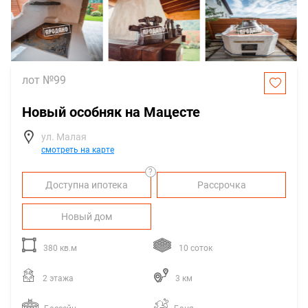
лот №99
Новый особняк на Мацесте
ул. Малая
смотреть на карте
?
Доступна ипотека
Рассрочка
Новый дом
380 кв.м
10 соток
2 этажа
3 км