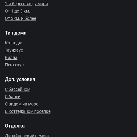
1-я береговая, у моря
От 1 до 3 км.
От 3км. и более
Тип дома
Коттедж
Таунхаус
Вилла
Пентхаус
Доп. условия
С бассейном
С баней
С видом на море
В коттеджном поселке
Отделка
Дизайнерский ремонт