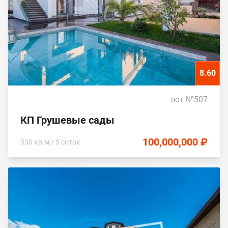
8.60
лот №507
КП Грушевые сады
100,000,000 ₽
330 кв.м / 5 соток