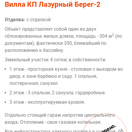
Вилла КП Лазурный Берег-2
Отделка:
с отделкой
Объект представляет собой один из двух
2
сблокированных жилых домов, площадь - 304 м
(по
документам), фактически 350, ближайший по
расположению к бассейну.
Земельный участок 4 сотки, в собственности.
1 этаж - просторная кухня - столовая с выходом во
двор, к зоне барбекю и саду. 1 спальня,
постирочная, санузел.
2 этаж - 3 спальни, 2 санузла, гардеробные.
3 этаж - эксплуатируемая кровля.
Отдельно стоящий гараж напротив центрального
входа. Отопление - своя газовая котельная.
Проверено.
Вся инфраструктура элитного посёлка в шаговой