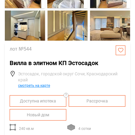
лот №544
Вилла в элитном КП Эстосадок
Эстосадок, городской округ Сочи, Краснодарский
край
смотреть на карте
?
Доступна ипотека
Рассрочка
Новый дом
240 кв.м
4 сотки