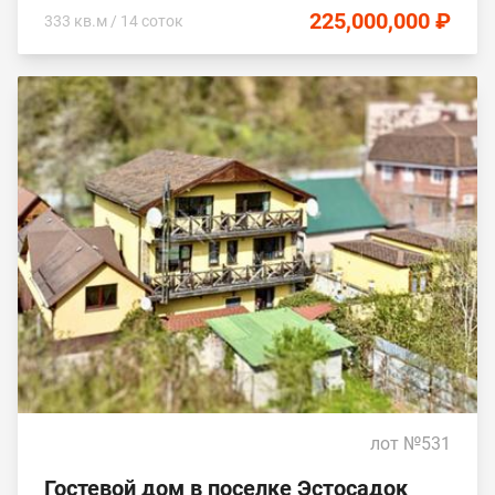
225,000,000 ₽
333 кв.м / 14 соток
лот №531
Гостевой дом в поселке Эстосадок