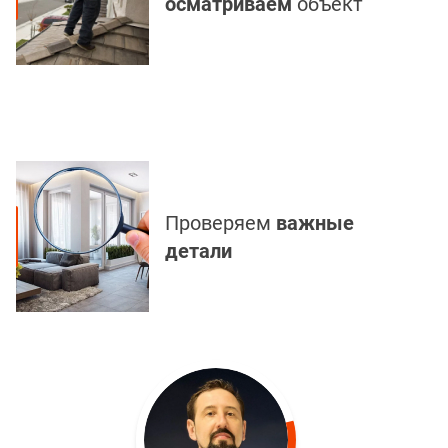
осматриваем
объект
Проверяем
важные
детали