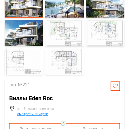
лот №221
Виллы Eden Roc
ул. Ломоносовская
смотреть на карте
?
Доступна ипотека
Рассрочка