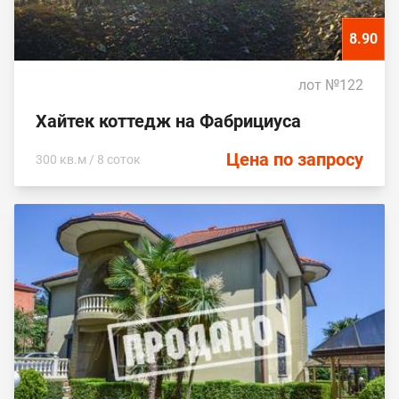
8.90
лот №122
Хайтек коттедж на Фабрициуса
Цена по запросу
300 кв.м / 8 соток