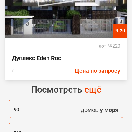
9.20
лот №220
Дуплекс Eden Roc
Цена по запросу
/
Посмотреть
ещё
домов
у моря
90