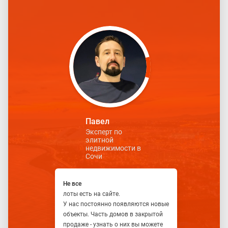
Павел
Эксперт по
элитной
недвижимости в
Сочи
Не все
лоты есть на сайте.
У нас постоянно появляются новые
объекты. Часть домов в закрытой
продаже - узнать о них вы можете