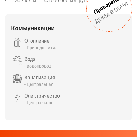
Проверено.
724,7 кв. м. - 145 000 000 мл. руб.
ДОМА В СОЧИ
Коммуникации
Отопление
- Природный газ
Вода
- Водопровод
Канализация
- Центральная
Электричество
- Центральное