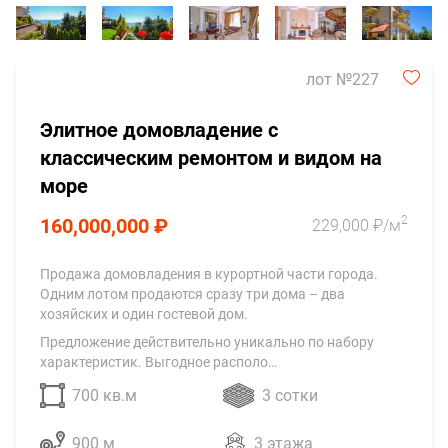
лот №227
Элитное домовладение с
классическим ремонтом и видом на
море
2
160,000,000 ₽
229,000 ₽/м
Продажа домовладения в курортной части города.
Одним лотом продаются сразу три дома – два
хозяйских и один гостевой дом.
Предложение действительно уникально по набору
характеристик. Выгодное располо…
700 кв.м
3 сотки
900 м
3 этажа