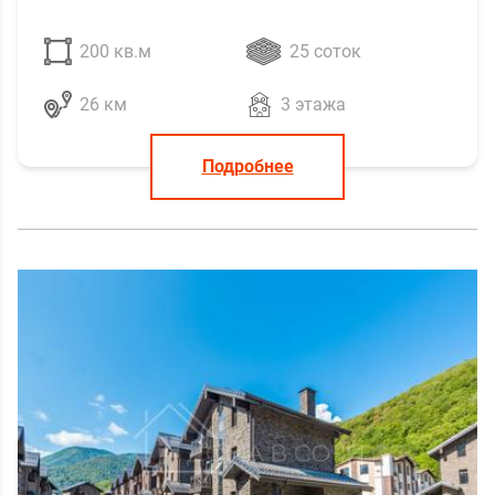
200 кв.м
25 соток
26 км
3 этажа
Подробнее