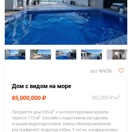
лот №438
Дом с видом на море
2
85,000,000 ₽
362,000 ₽/м
2
Продаётся дом 235 м
+ эксплуатируемая кровля
2
терасса 110 м
. Бассейн с подогревом автодолив,
станции водоподготовки, лампа обеззараживания
ультрафиолет, водопад кобра, 5 соток, кондицыонеры