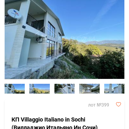
лот №399
КП Villaggio Italiano in Sochi
(Вилладжио Итальяно Ин Сочи)