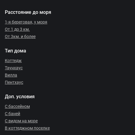
Расстояние до моря
1-я береговая, у моря
От 1 до 3 км.
От 3км. и более
Тип дома
Коттедж
Таунхаус
Вилла
Пентхаус
Доп. условия
С бассейном
С баней
С видом на море
В коттеджном поселке