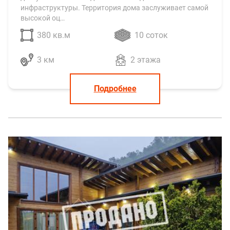
инфраструктуры. Территория дома заслуживает самой
высокой оц…
380 кв.м
10 соток
3 км
2 этажа
Подробнее