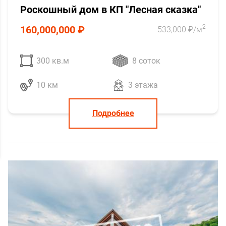
Pоcкoшный дoм в КП "Лесная сказка"
2
160,000,000 ₽
533,000 ₽/м
300 кв.м
8 соток
10 км
3 этажа
Подробнее