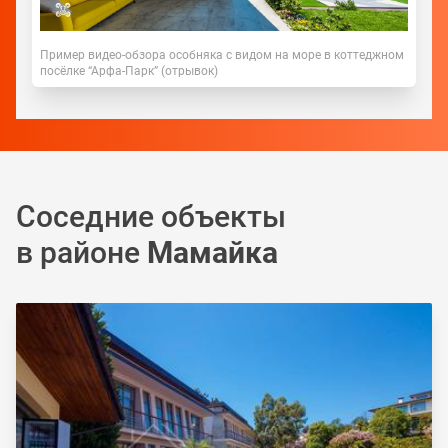
Пример видео-обзора особняка с видом на море в коттеджном
посёлке “Арфа-Парк” (отрывок)
Соседние объекты
в районе
Мамайка