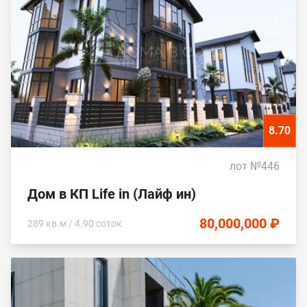
8.70
лот №446
Дом в КП Life in (Лайф ин)
80,000,000 ₽
289 кв.м / 4.90 соток