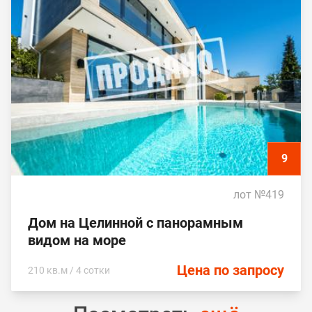
9
лот №419
Дом на Целинной с панорамным
видом на море
Цена по запросу
210 кв.м / 4 сотки