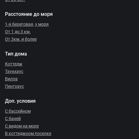
Расстояние до моря
1-я береговая, у моря
От 1 до 3 км.
От 3км. и более
Тип дома
Коттедж
Таунхаус
Вилла
Пентхаус
Доп. условия
С бассейном
С баней
С видом на море
В коттеджном поселке